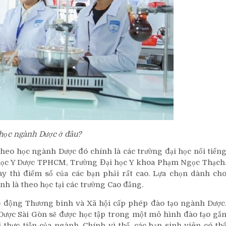
học ngành Dược ở đâu?
theo học ngành Dược đó chính là các trường đại học nổi tiến
học Y Dược TPHCM, Trường Đại học Y khoa Phạm Ngọc Thạch
y thì điểm số của các bạn phải rất cao. Lựa chọn dành ch
ính là theo học tại các trường Cao đẳng.
 động Thương binh và Xã hội cấp phép đào tạo ngành Dược
Dược Sài Gòn sẽ được học tập trong một mô hình đào tạo gắ
i thực tiễn của ngành. Chính vì thế, các bạn sinh viên có th