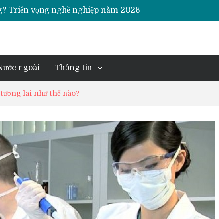
 sách trường đáng cân nhắc năm 2026
iểm và vai trò của thuốc ETC
à gì? Học ở đâu?
iểm? Dự đoán xu hướng?
Nước ngoài
Thông tin
tương lai như thế nào?