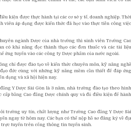
iều kiện được thực hành tại các cơ sở y tế, doanh nghiệp. Thờ
nh viên áp dụng được kiến thức đã học vào thực tiễn công việ
 chuyên ngành Dược của nhà trường thì sinh viên Trường Ca
n có khả năng đọc thành thạo các đơn thuốc và các tài liệ
hể ứng tuyển vào các công ty Dược phẩm của nước ngoài.
ông chỉ được đào tạo về kiến thức chuyên môn, kỹ năng ngh
 đạo đức cùng với những kỹ năng mềm cần thiết để đáp ứn
n dụng và xã hội hiện nay.
 đẳng Y Dược Sài Gòn là 3 năm, nhà trường đào tạo theo hìn
ược cấp bằng Cao đẳng Dược chính quy và đủ điều kiện để hàn
gôi trường uy tín, chất lượng như Trường Cao đẳng Y Dược Sà
ển ngay từ hôm nay. Các bạn có thể nộp hồ sơ đăng ký về đị
 trực tuyến trên cổng thông tin tuyển sinh.