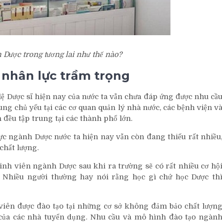
 Dược trong tương lai như thế nào?
nhân lực trầm trọng
lệ Dược sĩ hiện nay của nước ta vẫn chưa đáp ứng được nhu cầ
ung chủ yếu tại các cơ quan quản lý nhà nước, các bệnh viện v
đều tập trung tại các thành phố lớn.
ực ngành Dược nước ta hiện nay vẫn còn đang thiếu rất nhiều
chất lượng.
inh viên ngành Dược sau khi ra trường sẽ có rất nhiều cơ hộ
 Nhiều người thường hay nói rằng học gì chứ học Dược th
 viên được đào tạo tại những cơ sở không đảm bảo chất lượn
của các nhà tuyển dụng. Nhu cầu và mô hình đào tạo ngàn