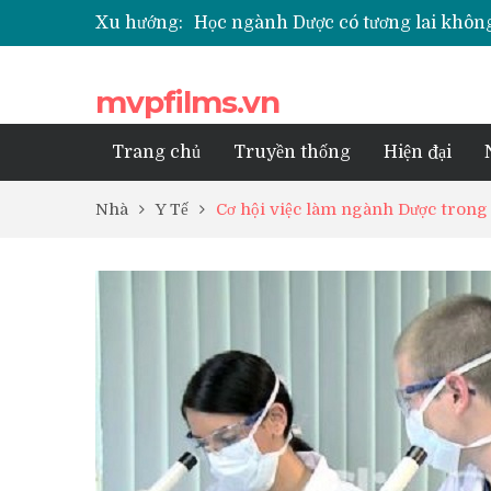
Xu hướng:
Học Dược trường tư nào tốt? Danh
ETC trong ngành Dược là gì? Đặc đ
Ngành Kỹ thuật Xét nghiệm Y học l
mvpfilms.vn
Ngành Điều dưỡng lấy bao nhiêu đ
Trang chủ
Truyền thống
Hiện đại
Nhà
Y Tế
Cơ hội việc làm ngành Dược trong 